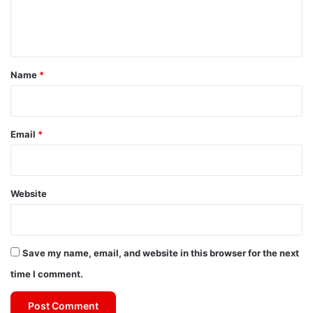
e
n
t
*
Name
*
Email
*
Website
Save my name, email, and website in this browser for the next
time I comment.