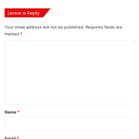
Leave a Reply
Your email address will not be published.
Required fields are
marked
*
C
o
m
m
e
n
t
*
Name
*
Email
*