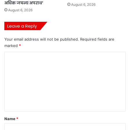
अधिक जघन्य अपराध’
August 6, 2026
August 6, 2026
Leave a Reply
Your email address will not be published.
Required fields are
marked
*
C
o
m
m
e
n
t
*
Name
*