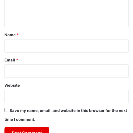
e
n
t
*
Name
*
Email
*
Website
Save my name, email, and website in this browser for the next
time I comment.