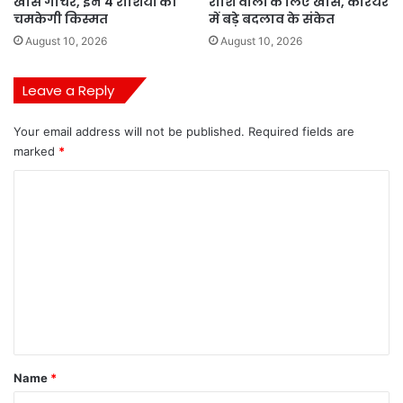
खास गोचर, इन 4 राशियों की
राशि वालों के लिए खास, करियर
चमकेगी किस्मत
में बड़े बदलाव के संकेत
August 10, 2026
August 10, 2026
Leave a Reply
Your email address will not be published.
Required fields are
marked
*
C
o
m
m
e
n
t
*
Name
*