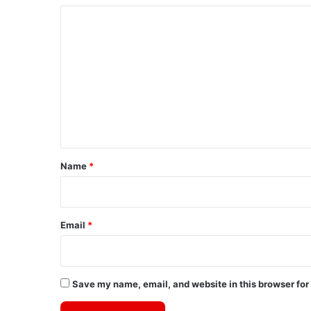
C
o
m
m
e
n
t
*
Name
*
Email
*
Save my name, email, and website in this browser for