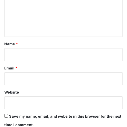
m
e
n
t
*
Name
*
Email
*
Website
Save my name, email, and website in this browser for the next
time I comment.