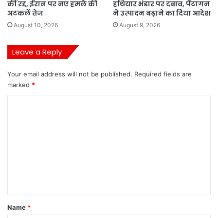
कीं रद्द, ईरान पर नए हमले की
हथियार भंडार पर दबाव, पेंटागन
अटकलें तेज
ने उत्पादन बढ़ाने का दिया आदेश
August 10, 2026
August 9, 2026
Leave a Reply
Your email address will not be published.
Required fields are
marked
*
C
o
m
m
e
n
t
*
Name
*