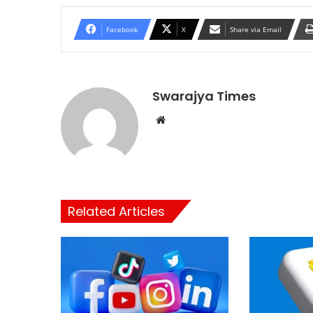
Facebook
X
Share via Email
Swarajya Times
Website
Related Articles