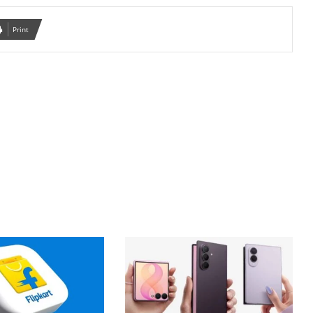
Print