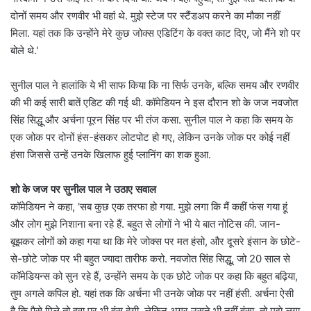
दोनों समय और रणवीर भी वहां थे. मुझे स्टेज पर स्टैंडअप करने का मौका नहीं
मिला. यहां तक कि उन्होंने मेरे कुछ जोक्स एडिटिंग के वक्त काट दिए, जो मैंने शो पर
बोले थे.'
सुनील पाल ने हालांकि ये भी साफ किया कि ना सिर्फ उनके, बल्कि समय और रणवीर
की भी कई सारी बातें एडिट की गई थी. कॉमेडियन ने इस दौरान शो के जज नवजोत
सिंह सिद्धू और अर्चना पूरन सिंह पर भी तंज कसा. सुनील पाल ने कहा कि समय के
एक जोक पर दोनों हंस-हंसकर लोटपोट हो गए, लेकिन उनके जोक पर कोई नहीं
हंसा जिससे उन्हें उनके खिलाफ हुई प्लानिंग का शक हुआ.
शो के जज पर सुनील पाल ने उठाए सवाल
कॉमेडियन ने कहा, 'सब कुछ एक तरफा हो गया. मुझे लगा कि मैं कहीं फंस गया हूं
और लोग मुझे निशाना बना रहे हैं. बहुत से लोगों ने भी ये बात नोटिस की. जान-
बूझकर लोगों को कहा गया था कि मेरे जोक्स पर मत हंसो, और दूसरे इंसान के छोटे-
से-छोटे जोक पर भी बहुत ज्यादा तारीफ करो. नवजोत सिंह सिद्धू, जो 20 साल से
कॉमेडियन्स को सुन रहे हैं, उन्होंने समय के एक छोटे जोक पर कहा कि बहुत बढ़िया,
तुम अगले कपिल हो. यहां तक कि अर्चना भी उनके जोक पर नहीं हंसी. अर्चना ऐसी
है कि पैसे मिले तो हवा पर भी हंस देगी. लेकिन अगर उसने भी नहीं हंसा, तो मुझे लगा