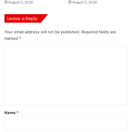
August 5, 2026
August 5, 2026
Leave a Reply
Your email address will not be published.
Required fields are
marked
*
C
o
m
m
e
n
t
*
Name
*