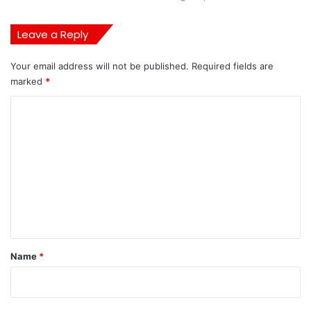
Leave a Reply
Your email address will not be published.
Required fields are
marked
*
C
o
m
m
e
n
t
*
Name
*