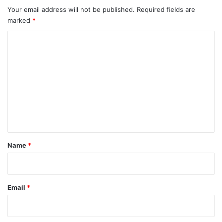
Your email address will not be published.
Required fields are
marked
*
C
o
m
m
e
n
t
*
Name
*
Email
*