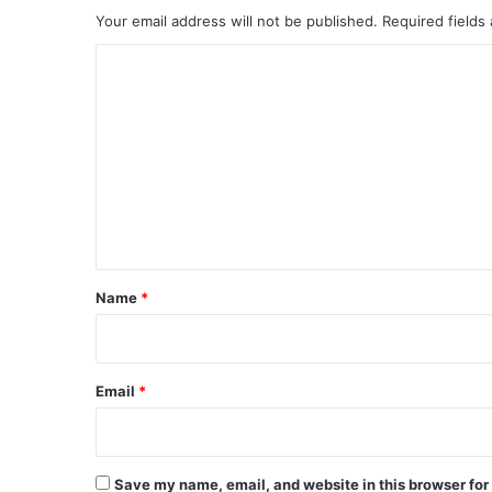
Your email address will not be published.
Required fields
C
o
m
m
e
n
t
*
Name
*
Email
*
Save my name, email, and website in this browser for