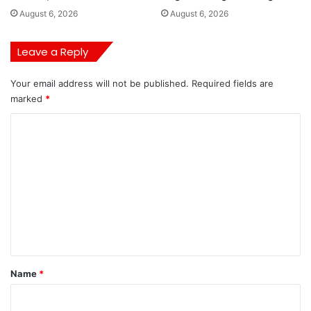
August 6, 2026
August 6, 2026
Leave a Reply
Your email address will not be published.
Required fields are
marked
*
C
o
m
m
e
n
t
*
Name
*