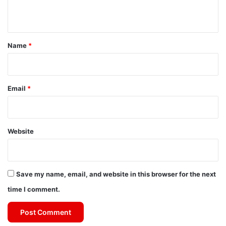
n
t
*
Name
*
Email
*
Website
Save my name, email, and website in this browser for the next
time I comment.