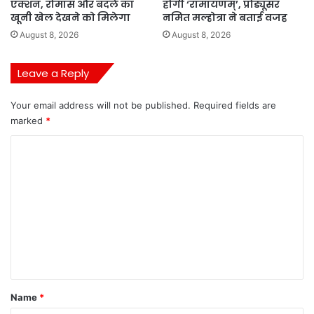
एक्शन, रोमांस और बदले का
होगी ‘रामायणम्’, प्रोड्यूसर
खूनी खेल देखने को मिलेगा
नमित मल्होत्रा ने बताई वजह
August 8, 2026
August 8, 2026
Leave a Reply
Your email address will not be published.
Required fields are
marked
*
C
o
m
m
e
n
t
*
Name
*