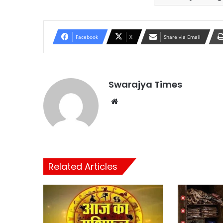
Facebook
X
Share via Email
Swarajya Times
Website
Related Articles