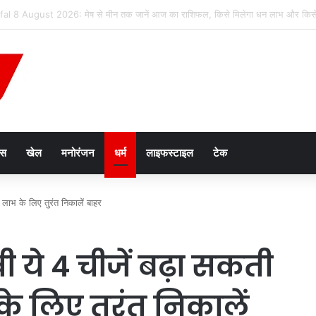
न तस्करी मामले में आरोपी की जमानत याचिका खारिज
ेस
खेल
मनोरंजन
धर्म
लाइफस्टाइल
टेक
धन लाभ के लिए तुरंत निकालें बाहर
 रखी ये 4 चीजें बढ़ा सकती
के लिए तुरंत निकालें