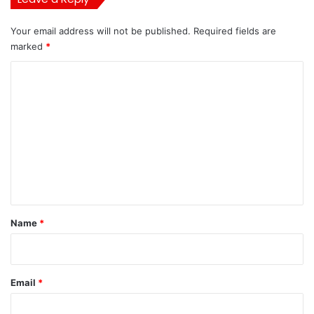
Your email address will not be published.
Required fields are
marked
*
C
o
m
m
e
n
t
*
Name
*
Email
*