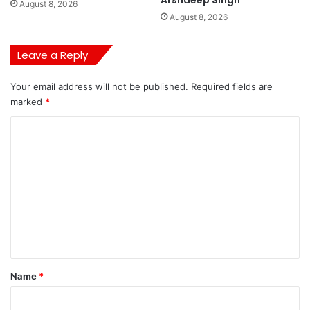
Arshdeep Singh
August 8, 2026
August 8, 2026
Leave a Reply
Your email address will not be published.
Required fields are
marked
*
C
o
m
m
e
n
t
*
Name
*