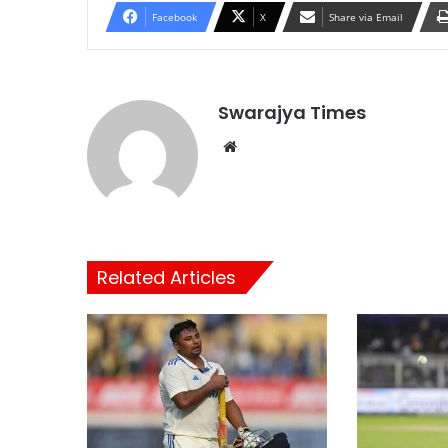
Facebook
X
Share via Email
Swarajya Times
Website
Related Articles