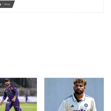
Print