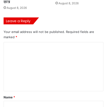
छात्र
August 8, 2026
August 8, 2026
Leave a Reply
Your email address will not be published.
Required fields are
marked
*
C
o
m
m
e
n
t
*
Name
*