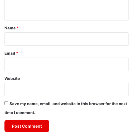
n
t
*
Name
*
Email
*
Website
Save my name, email, and website in this browser for the next
time I comment.