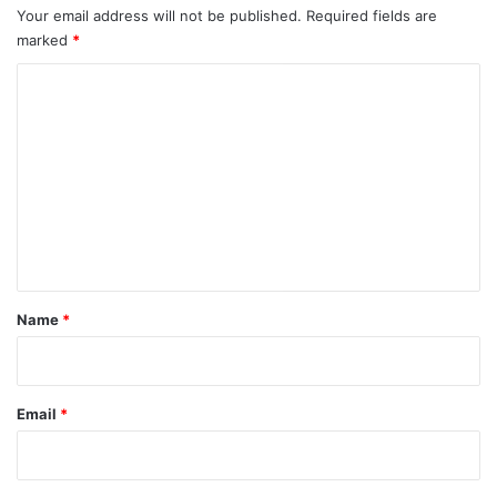
Your email address will not be published.
Required fields are
marked
*
C
o
m
m
e
n
t
*
Name
*
Email
*