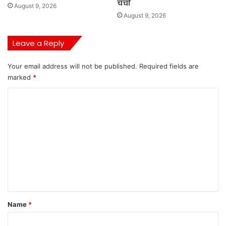
चर्चा
August 9, 2026
August 9, 2026
Leave a Reply
Your email address will not be published.
Required fields are
marked
*
C
o
m
m
e
n
t
*
Name
*