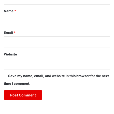
t
*
Name
*
Email
*
Website
Save my name, email, and website in this browser for the next
time I comment.