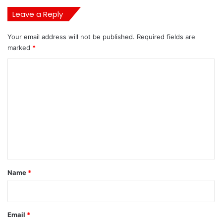
Leave a Reply
Your email address will not be published.
Required fields are
marked
*
C
o
m
m
e
n
t
*
Name
*
Email
*