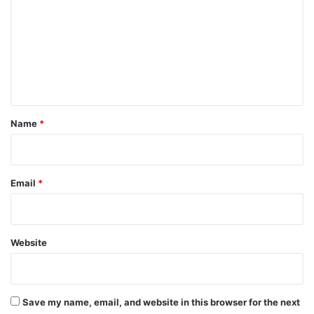
m
m
e
n
t
*
Name
*
Email
*
Website
Save my name, email, and website in this browser for the next