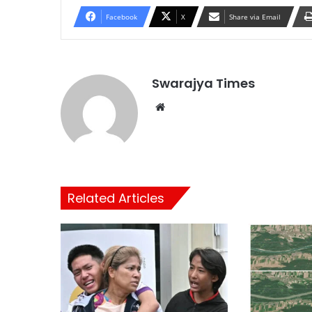
Facebook
X
Share via Email
Swarajya Times
Website
Related Articles