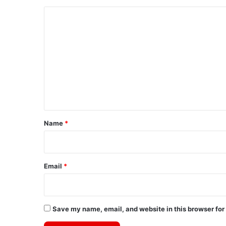
C
o
m
m
e
n
t
*
Name
*
Email
*
Save my name, email, and website in this browser for