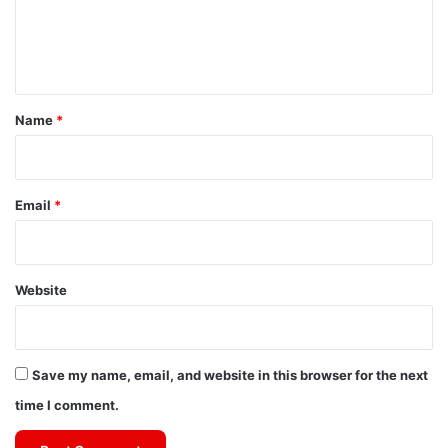
e
n
t
*
Name
*
Email
*
Website
Save my name, email, and website in this browser for the next
time I comment.