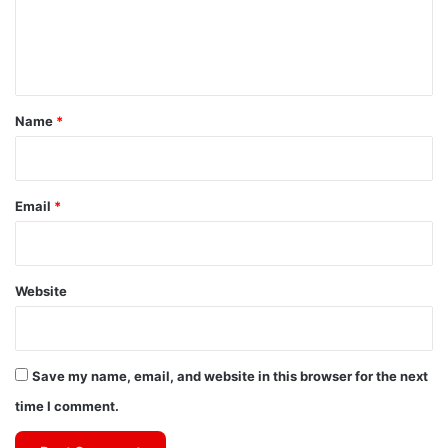
e
n
t
*
Name
*
Email
*
Website
Save my name, email, and website in this browser for the next
time I comment.