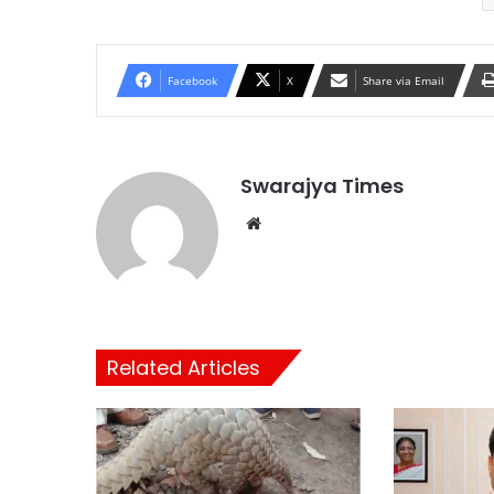
Facebook
X
Share via Email
Swarajya Times
Website
Related Articles