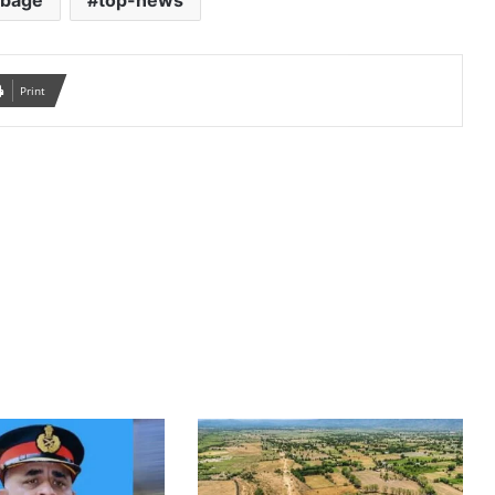
rbage
top-news
Print