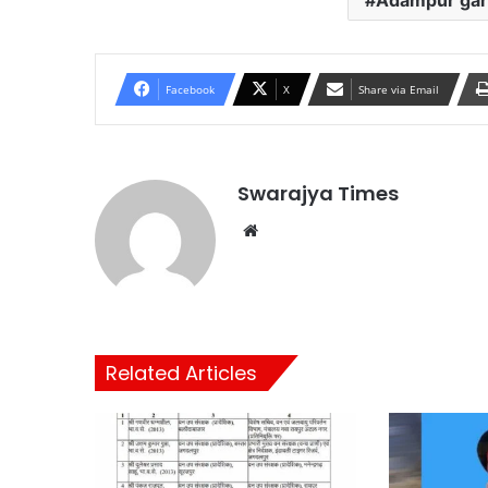
Adampur ga
Facebook
X
Share via Email
Swarajya Times
Website
Related Articles