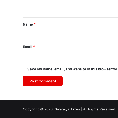
n
t
*
Name
*
Email
*
Save my name, email, and website in this browser for
Copyright © 2026, Swarajya Times | All Rights Reserved.