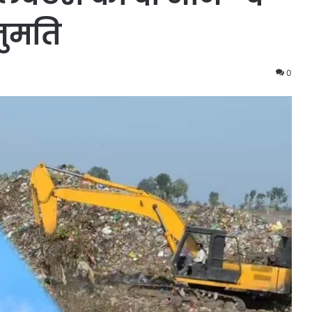
नुमति
0