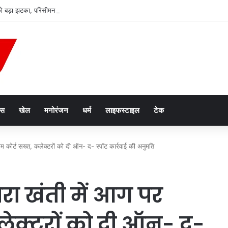
बड़ा झटका, परिसीमन बैठक से 37 सांसद गायब; विपक्ष ने किया बायकॉट
ेस
खेल
मनोरंजन
धर्म
लाइफस्टाइल
टेक
 कोर्ट सख्त, कलेक्टरों को दी ऑन- द- स्पॉट कार्रवाई की अनुमति
ा खंती में आग पर
 कलेक्टरों को दी ऑन- द-