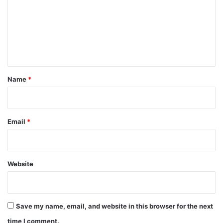
m
m
e
n
t
*
Name
*
Email
*
Website
Save my name, email, and website in this browser for the next
time I comment.