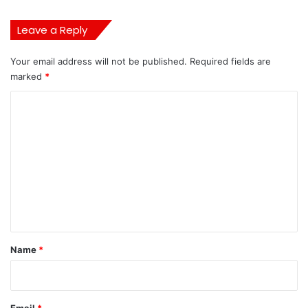
Leave a Reply
Your email address will not be published.
Required fields are
marked
*
C
o
m
m
e
n
t
*
Name
*