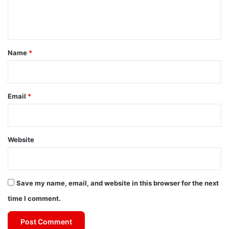
e
n
t
*
Name
*
Email
*
Website
Save my name, email, and website in this browser for the next
time I comment.