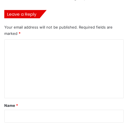
Leave a Reply
Your email address will not be published.
Required fields are
marked
*
C
o
m
m
e
n
t
*
Name
*