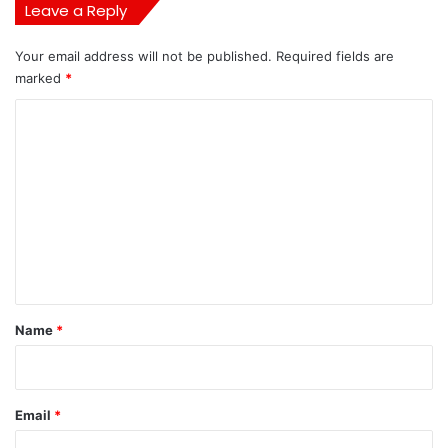
Leave a Reply
Your email address will not be published.
Required fields are
marked
*
C
o
m
m
e
n
t
*
Name
*
Email
*