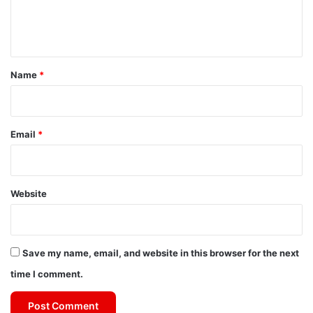
e
n
t
*
Name
*
Email
*
Website
Save my name, email, and website in this browser for the next
time I comment.