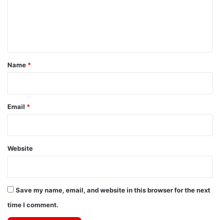
m
e
n
t
*
Name
*
Email
*
Website
Save my name, email, and website in this browser for the next
time I comment.