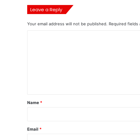
Leave a Reply
Your email address will not be published.
Required fields
C
o
m
m
e
n
t
*
Name
*
Email
*