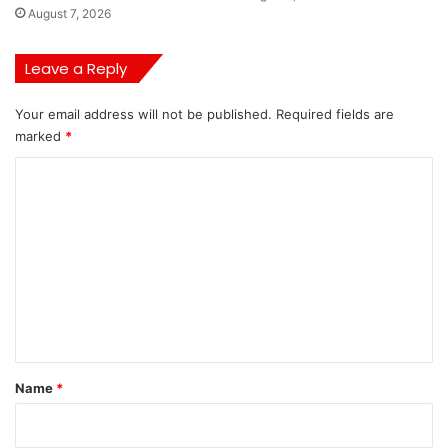
August 7, 2026
Leave a Reply
Your email address will not be published.
Required fields are
marked
*
C
o
m
m
e
n
t
*
Name
*