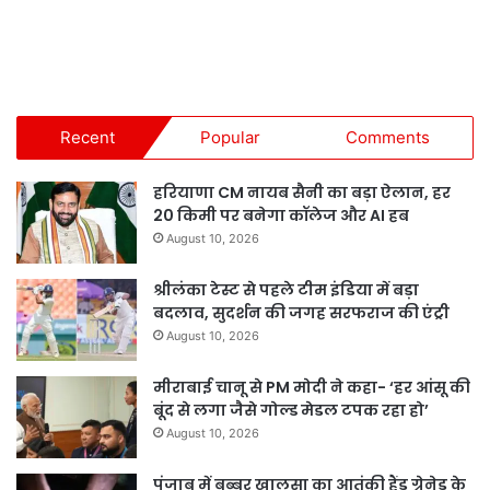
Recent
Popular
Comments
हरियाणा CM नायब सैनी का बड़ा ऐलान, हर
20 किमी पर बनेगा कॉलेज और AI हब
August 10, 2026
श्रीलंका टेस्ट से पहले टीम इंडिया में बड़ा
बदलाव, सुदर्शन की जगह सरफराज की एंट्री
August 10, 2026
मीराबाई चानू से PM मोदी ने कहा- ‘हर आंसू की
बूंद से लगा जैसे गोल्ड मेडल टपक रहा हो’
August 10, 2026
पंजाब में बब्बर खालसा का आतंकी हैंड ग्रेनेड के