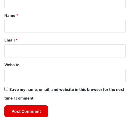
t
*
Name
*
Email
*
Website
Save my name, email, and website in this browser for the next
time I comment.