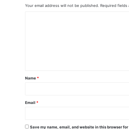
Your email address will not be published.
Required fields
C
o
m
m
e
n
t
*
Name
*
Email
*
Save my name, email, and website in this browser for