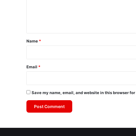
m
e
n
t
*
Name
*
Email
*
Save my name, email, and website in this browser for