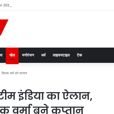
26: रक्षाबंधन पर क्यों दिखेगा चांद अलग रंग में? जानिए इसके पीछे की वैज्ञानिक वजह
ेस
खेल
मनोरंजन
धर्म
लाइफस्टाइल
टेक
 तिलक वर्मा बने कप्तान
ए टीम इंडिया का ऐलान,
 वर्मा बने कप्तान