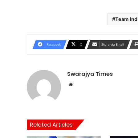
Team Ind
Facebook
X
Share via Email
Swarajya Times
Website
Related Articles