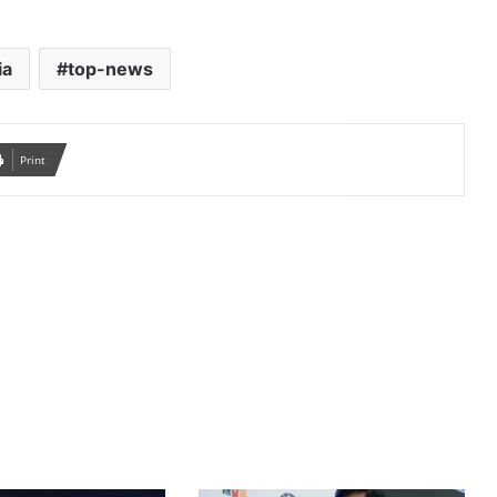
ia
top-news
Print