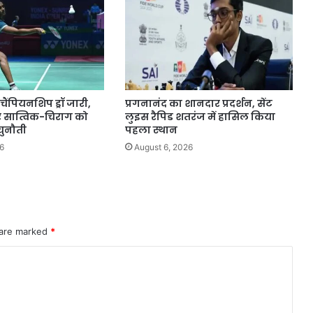
 चैंपियनशिप ड्रॉ जारी,
प्रगनानंद का शानदार प्रदर्शन, सेंट
और सात्विक-चिराग को
लुइस रैपिड शतरंज में हासिल किया
ुनौती
पहला स्थान
6
August 6, 2026
 are marked
*