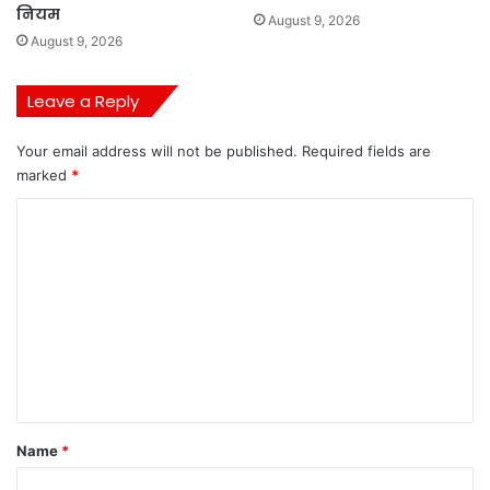
नियम
August 9, 2026
August 9, 2026
Leave a Reply
Your email address will not be published.
Required fields are
marked
*
C
o
m
m
e
n
t
*
Name
*