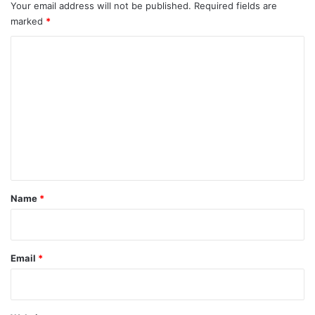
Your email address will not be published.
Required fields are
marked
*
C
o
m
m
e
n
t
*
Name
*
Email
*