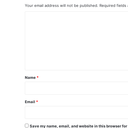
Your email address will not be published.
Required fields
C
o
m
m
e
n
t
*
Name
*
Email
*
Save my name, email, and website in this browser for