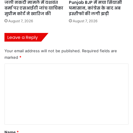
जली नकदी मामले में यशवंत
Punjab BJP में मचा सियासी
वर्मा पर एसआईटी जांच याचिका
घमासान, कांग्रेस के बाद अब
सुप्रीम कोर्ट ने खारिज की
इस्तीफों की लगी झड़ी
August 7, 2026
August 7, 2026
Leave a Reply
Your email address will not be published.
Required fields are
marked
*
C
o
m
m
e
n
t
*
Name
*